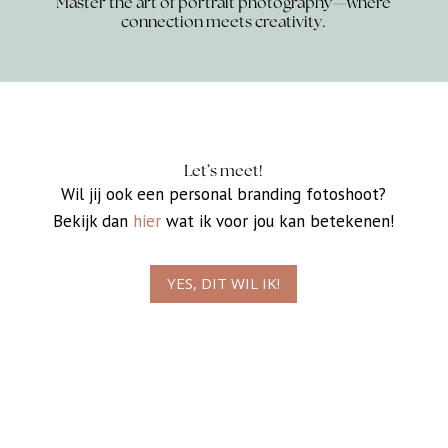
Master the art of portrait photography—where
connection meets creativity.
Let’s meet!
Wil jij ook een personal branding fotoshoot?
Bekijk dan
hier
wat ik voor jou kan betekenen!
YES, DIT WIL IK!